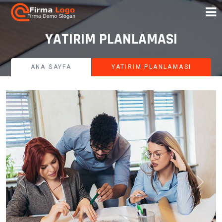
YATIRIM PLANLAMASI
ANA SAYFA
YATIRIM PLANLAMASI
Previous
Next