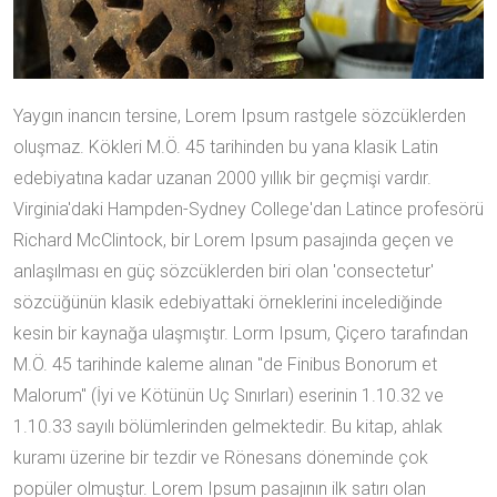
Yaygın inancın tersine, Lorem Ipsum rastgele sözcüklerden
oluşmaz. Kökleri M.Ö. 45 tarihinden bu yana klasik Latin
edebiyatına kadar uzanan 2000 yıllık bir geçmişi vardır.
Virginia'daki Hampden-Sydney College'dan Latince profesörü
Richard McClintock, bir Lorem Ipsum pasajında geçen ve
anlaşılması en güç sözcüklerden biri olan 'consectetur'
sözcüğünün klasik edebiyattaki örneklerini incelediğinde
kesin bir kaynağa ulaşmıştır. Lorm Ipsum, Çiçero tarafından
M.Ö. 45 tarihinde kaleme alınan "de Finibus Bonorum et
Malorum" (İyi ve Kötünün Uç Sınırları) eserinin 1.10.32 ve
1.10.33 sayılı bölümlerinden gelmektedir. Bu kitap, ahlak
kuramı üzerine bir tezdir ve Rönesans döneminde çok
popüler olmuştur. Lorem Ipsum pasajının ilk satırı olan