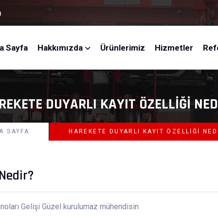
m
a Sayfa
Hakkımızda
Ürünlerimiz
Hizmetler
Ref
REKETE DUYARLI KAYIT ÖZELLIĞI NED
A SAYFA
HAREKETE DUYARLI KAYIT ÖZELLIĞI NED
 Nedir?
noları Gelişi Güzel kurulumaz mühendisin