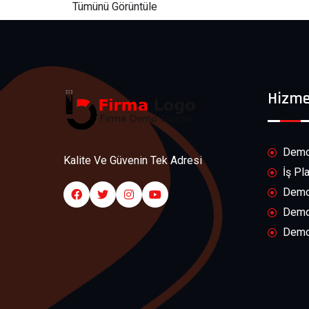
Tümünü Görüntüle
Hizme
Demo 
Kalite Ve Güvenin Tek Adresi
İş Pl
Demo 
Demo 
Demo 