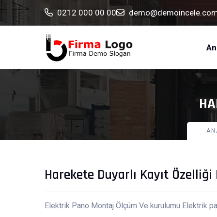
0212 000 00 00
demo@demoincele.co
An
HA
AN
Harekete Duyarlı Kayıt Özelliği
Elektrik Pano Montaj Ölçüm Ve kurulumu Elektrik pa