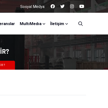
Sosyal Medya:
eranslar
MultıMedıa
İletişim
IR?
IR?