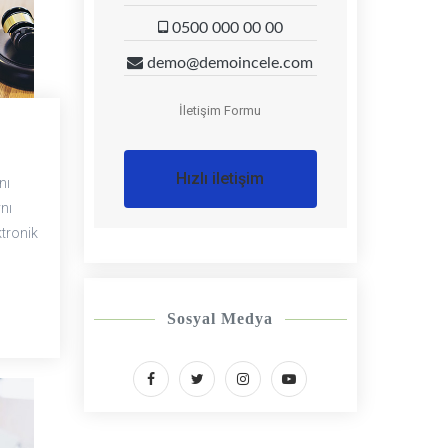
0500 000 00 00
demo@demoincele.com
İletişim Formu
Hızlı iletişim
nı
nı
tronik
Sosyal Medya