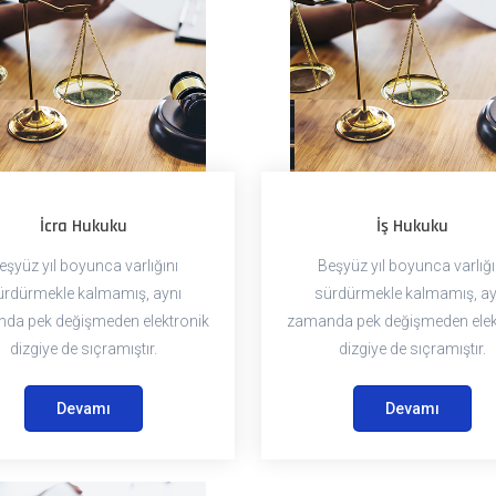
İcra Hukuku
İş Hukuku
eşyüz yıl boyunca varlığını
Beşyüz yıl boyunca varlığı
ürdürmekle kalmamış, aynı
sürdürmekle kalmamış, ay
da pek değişmeden elektronik
zamanda pek değişmeden elek
dizgiye de sıçramıştır.
dizgiye de sıçramıştır.
Devamı
Devamı