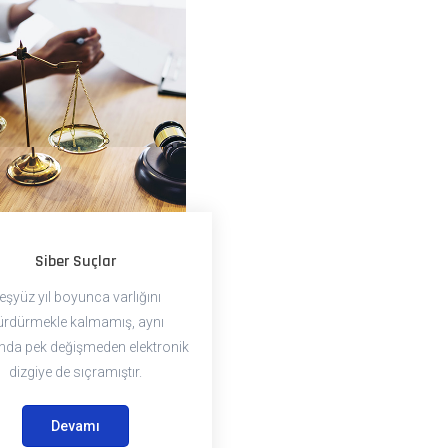
Siber Suçlar
eşyüz yıl boyunca varlığını
ürdürmekle kalmamış, aynı
da pek değişmeden elektronik
dizgiye de sıçramıştır.
Devamı