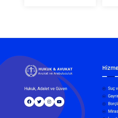
Hizme
Suç v
Hukuk, Adalet ve Güven
Gayri
Borçl
Miras