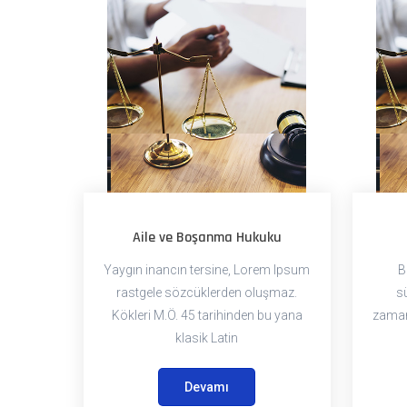
Aile ve Boşanma Hukuku
Yaygın inancın tersine, Lorem Ipsum
B
rastgele sözcüklerden oluşmaz.
s
Kökleri M.Ö. 45 tarihinden bu yana
zaman
klasik Latin
Devamı