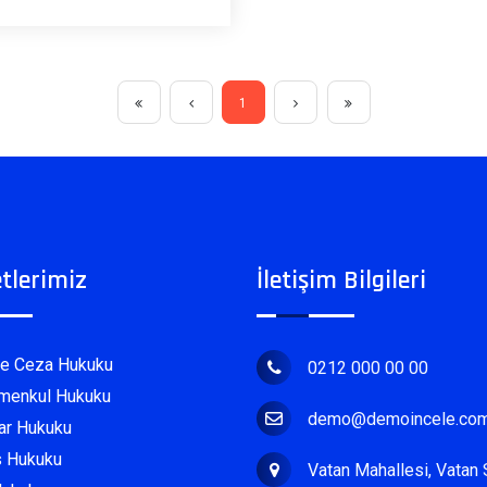
1
tlerimiz
İletişim Bilgileri
e Ceza Hukuku
0212 000 00 00
menkul Hukuku
demo@demoincele.co
ar Hukuku
 Hukuku
Vatan Mahallesi, Vatan