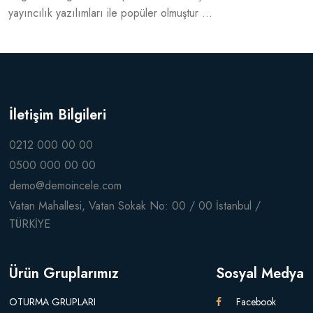
yayıncılık yazılımları ile popüler olmuştur ...
İletişim Bilgileri
0212 000 00 00
0500 000 00 00
demo@demoincele.com
Vatan Mahallesi, Vatan Sokak No: 00 / 00 İstanbul /
TÜRKİYE
Ürün Gruplarımız
Sosyal Medya
OTURMA GRUPLARI
Facebook