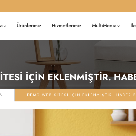
da
Ürünlerimiz
Hizmetlerimiz
MultıMedıa
İl
TESI İÇIN EKLENMIŞTIR. HABER
A
DEMO WEB SITESI İÇIN EKLENMIŞTIR. HABER BA