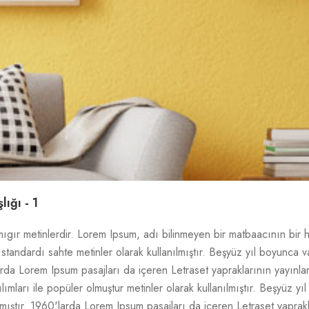
ığı - 1
mıgır metinlerdir. Lorem Ipsum, adı bilinmeyen bir matbaacının bir 
ri standardı sahte metinler olarak kullanılmıştır. Beşyüz yıl boyunc
arda Lorem Ipsum pasajları da içeren Letraset yapraklarının yayın
ımları ile popüler olmuştur metinler olarak kullanılmıştır. Beşyüz y
ştır. 1960'larda Lorem Ipsum pasajları da içeren Letraset yaprak