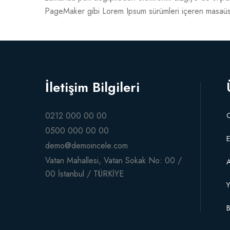
PageMaker gibi Lorem Ipsum sürümleri içeren masaüstü 
İletişim Bilgileri
0212 000 00 00
0500 000 00 00
E
demo@demoincele.com
Vatan Mahallesi, Vatan Sokak No: 00 /
00 İstanbul / TÜRKİYE