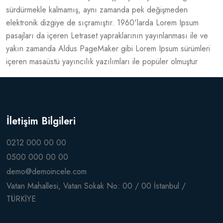
sürdürmekle kalmamış, aynı zamanda pek değişmeden
elektronik dizgiye de sıçramıştır. 1960'larda Lorem Ipsum
pasajları da içeren Letraset yapraklarının yayınlanması ile ve
yakın zamanda Aldus PageMaker gibi Lorem Ipsum sürümleri
içeren masaüstü yayıncılık yazılımları ile popüler olmuştur
İletişim Bilgileri
0212 000 00 00
0500 000 00 00
demo@demoincele.com
Vatan Mahallesi, Vatan Sokak No: 00 / 00 İstanbul /
TÜRKİYE