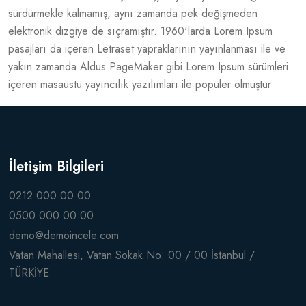
sürdürmekle kalmamış, aynı zamanda pek değişmeden
elektronik dizgiye de sıçramıştır. 1960'larda Lorem Ipsum
pasajları da içeren Letraset yapraklarının yayınlanması ile ve
yakın zamanda Aldus PageMaker gibi Lorem Ipsum sürümleri
içeren masaüstü yayıncılık yazılımları ile popüler olmuştur
İletişim Bilgileri
0212 000 00 00
0500 000 00 00
demo@demoincele.com
Vatan Mahallesi, Vatan Sokak No: 00 / 00 İstanbul /
TÜRKİYE