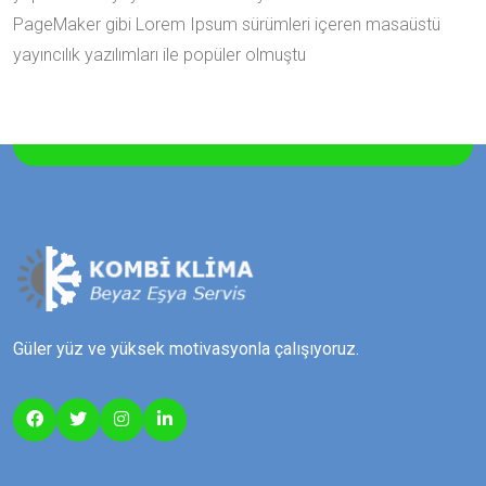
PageMaker gibi Lorem Ipsum sürümleri içeren masaüstü
yayıncılık yazılımları ile popüler olmuştu
Güler yüz ve yüksek motivasyonla çalışıyoruz.