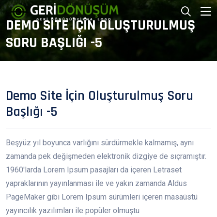
DEMO SITE İÇIN OLUŞTURULMUŞ
SORU BAŞLIĞI -5
Demo Site İçin Oluşturulmuş Soru
Başlığı -5
Beşyüz yıl boyunca varlığını sürdürmekle kalmamış, aynı
zamanda pek değişmeden elektronik dizgiye de sıçramıştır.
1960'larda Lorem Ipsum pasajları da içeren Letraset
yapraklarının yayınlanması ile ve yakın zamanda Aldus
PageMaker gibi Lorem Ipsum sürümleri içeren masaüstü
yayıncılık yazılımları ile popüler olmuştu