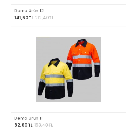
Demo ürün 12
141,60TL
212,40TL
Demo ürün 11
82,60TL
153,40TL