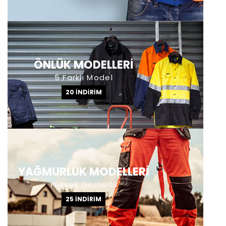
ÖNLÜK MODELLERİ
5 Farklı Model
20 İNDIRIM
YAĞMURLUK MODELLERİ
Yüksek Görnürlü
25 İNDIRIM