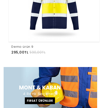
Demo ürün 9
295,00TL
590,00TL
MONT & KABAN
4 Renk Seçeneği
FIRSAT ÜRÜNLERI