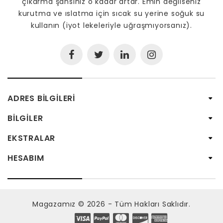
çıkarma şansınız o kadar artar. Emin değilseniz
kurutma ve ıslatma için sıcak su yerine soğuk su
kullanın (iyot lekeleriyle uğraşmıyorsanız).
ADRES BILGILERI
BILGILER
EKSTRALAR
HESABIM
Magazamız © 2026 - Tüm Hakları Saklıdır.