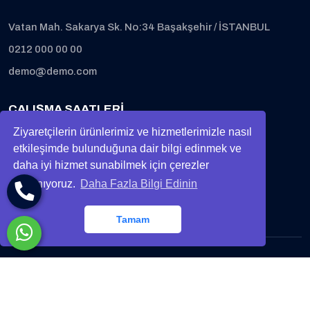
Vatan Mah. Sakarya Sk. No:34 Başakşehir / İSTANBUL
0212 000 00 00
demo@demo.com
ÇALIŞMA SAATLERI
Ziyaretçilerin ürünlerimiz ve hizmetlerimizle nasıl
Hafta İçi:
8:00 - 18:00
etkileşimde bulunduğuna dair bilgi edinmek ve
daha iyi hizmet sunabilmek için çerezler
Cumartesi:
8:00 - 18:00
kullanıyoruz.
Daha Fazla Bilgi Edinin
Pazar:
Kapalı
Tamam
Sayfa Başına Dön
© 2024 Tüm hakları gizli ve saklıdır.