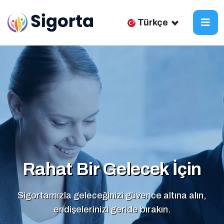
Türkçe
Rahat Bir Gelecek İçin
Güvende Olmanın İlk Adımı
Sigortamızla geleceğinizi güvence altına alın,
Hayatınızı ve geleceğinizi korumak için doğru sigorta
endişelerinizi geride bırakın.
çözümleri burada!