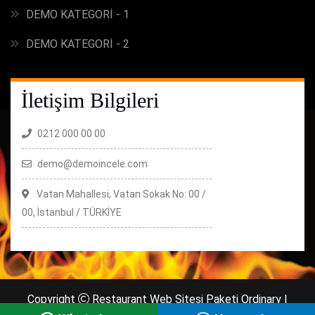
DEMO KATEGORİ - 1
DEMO KATEGORİ - 2
İletişim Bilgileri
0212 000 00 00
demo@demoincele.com
Vatan Mahallesi, Vatan Sokak No: 00 /
00, İstanbul / TÜRKİYE
Copyright
Restaurant Web Sitesi Paketi Ordinary |