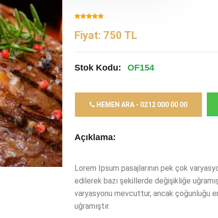
Fiyat: 750 TL
Stok Kodu:
OF154
HEMEN ARA - 0212 000 00 00
Açıklama:
Lorem Ipsum pasajlarının pek çok varyasy
edilerek bazı şekillerde değişikliğe uğramı
varyasyonu mevcuttur, ancak çoğunluğu enj
uğramıştır.