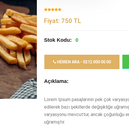
Fiyat: 750 TL
Stok Kodu:
0
HEMEN ARA - 0212 000 00 00
Açıklama:
Lorem Ipsum pasajlarının pek çok varyasy
edilerek bazı şekillerde değişikliğe uğramı
varyasyonu mevcuttur, ancak çoğunluğu enj
uğramıştır.