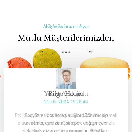
Müşterilerimiz ne diyor
Mutlu Müşterilerimizden
Yasin Aydoğdu
29-05-2024 15:20:47
Etkileyici mimariler ile ilgi çekici ölçümleri aşamalı
olarak stratejilendirin. Çok işlevli müşteriyi hızla
üretin ve hizmetler sunun. Teşekkürler