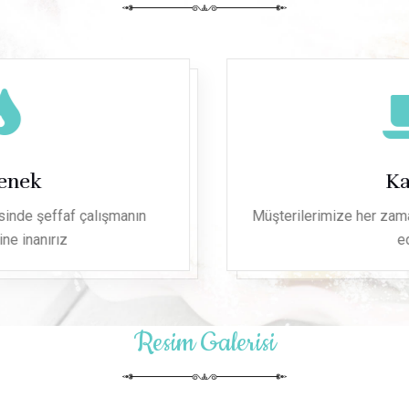
Kalite
Müşterilerimize her zaman en iyiyi sunmaya gayret
eder,
Resim Galerisi