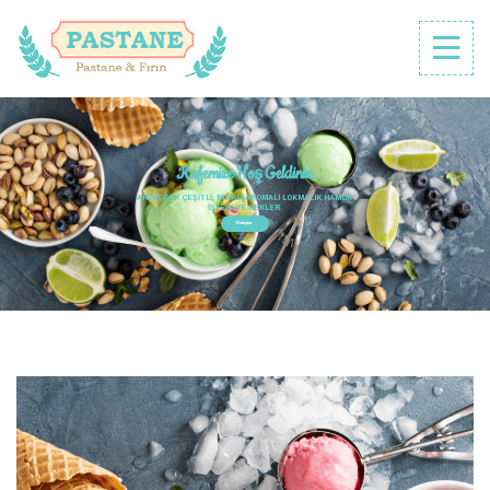
Kafemize Hoş Geldiniz
ARTIK ÇOK ÇEŞITLI, FARKLI AROMALI LOKMALIK HAMUR
IŞLERI VE KEKLER.
Detaylar