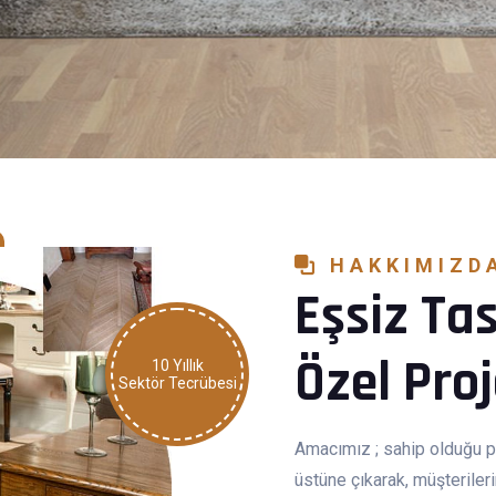
HAKKIMIZD
Eşsiz Ta
Özel Proj
10 Yıllık
Sektör Tecrübesi
Amacımız ; sahip olduğu p
üstüne çıkarak, müşteriler