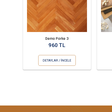
Demo Parke 3
960 TL
DETAYLAR / İNCELE