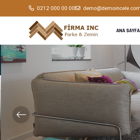
0212 000 00 00
demo@demoincele.co
ANA SAYFA
HIZLI VE KOLAY KURULUM
Geniş Bir Alanı Hızlı Bir
Için Ideal Yöntem.
DETAYLAR
İLETIŞIM BILGILERI