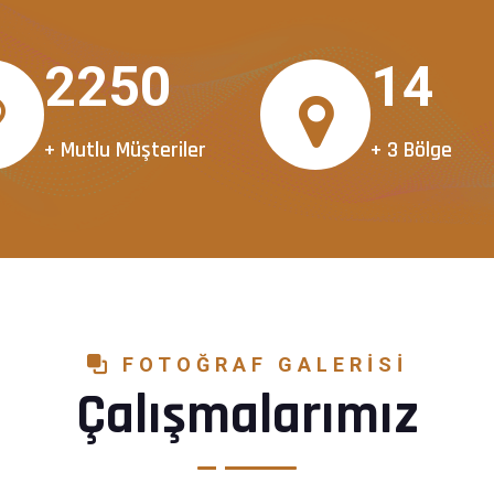
2500
15
+ Mutlu Müşteriler
+ 3 Bölge
FOTOĞRAF GALERISI
Çalışmalarımız