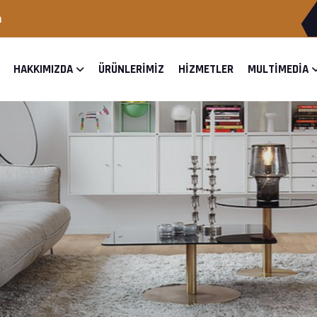
m
HAKKIMIZDA
ÜRÜNLERIMIZ
HIZMETLER
MULTIMEDIA
 Şekilde Kurmak