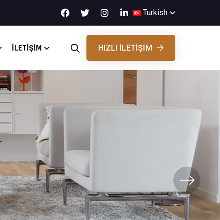
Turkish
İLETIŞIM
HIZLI ILETIŞIM