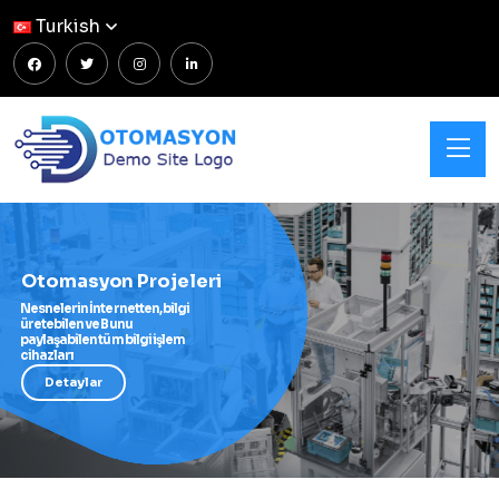
Turkish
Otomasyon Projeleri
Nesnelerin İnternetten, bilgi
üretebilen ve Bunu
paylaşabilen tüm bilgi işlem
cihazları
Detaylar