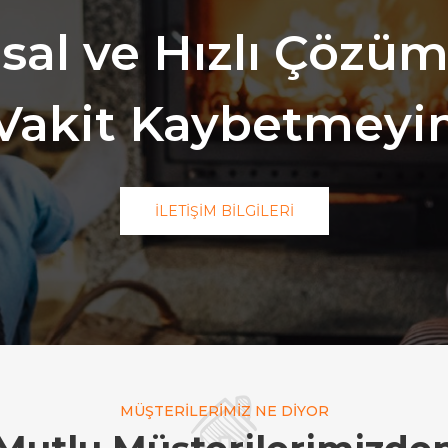
al ve Hızlı Çözüml
Vakit Kaybetmeyi
İLETIŞIM BILGILERI
MÜŞTERILERIMIZ NE DIYOR