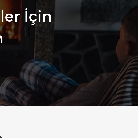
er İçin
n