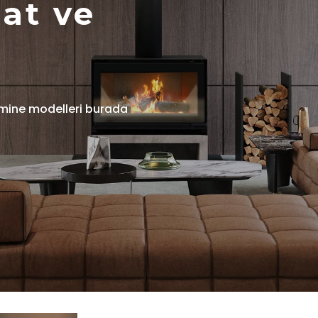
lat ve
şömine modelleri burada