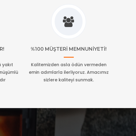
R!
%100 MÜŞTERI MEMNUNIYETI!
 yakıt
Kalitemizden asla ödün vermeden
dönüşümlü
emin adımlarla ilerliyoruz. Amacımız
dır
sizlere kaliteyi sunmak.