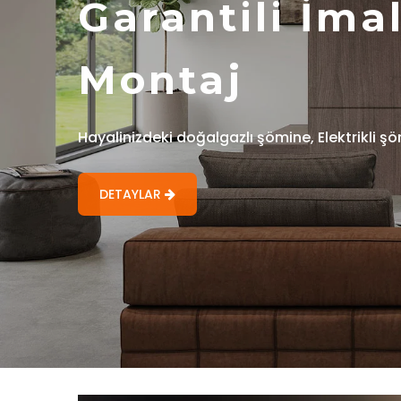
Garantili İma
Montaj
Hayalinizdeki doğalgazlı şömine, Elektrikli 
DETAYLAR