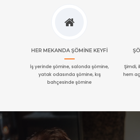
HER MEKANDA ŞÖMINE KEYFI
ŞÖ
İş yerinde şömine, salonda şömine,
Şimdi, 
yatak odasında şömine, kış
hem açı
bahçesinde şömine