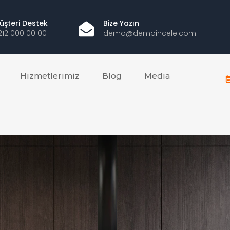
üşteri Destek
Bize Yazın
212 000 00 00
demo@demoincele.com
Hizmetlerimiz
Blog
Media