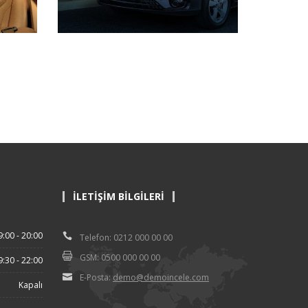
İLETIŞIM BILGILERI
9:00 - 20:00
Telefon: 0212 000 00 00
GSM: 0500 000 00 00
9:30 - 22:00
E-Posta:
demo@demoincele.com
Kapalı