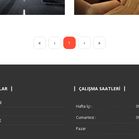
1
LAR
ÇALIŞMA SAATLERI
a
Hafta İçi :
0
Cumartesi :
0
z
Pazar