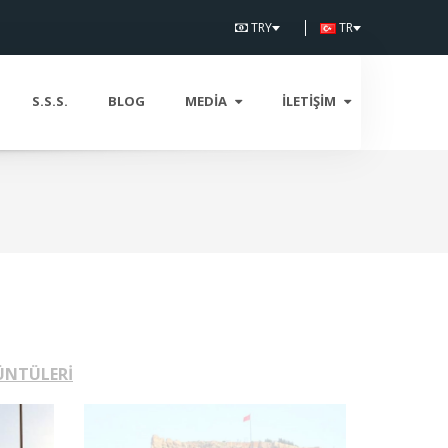
TRY
TR
S.S.S.
BLOG
MEDIA
İLETIŞIM
ÜNTÜLERİ