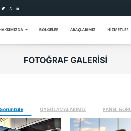
HAKKIMIZDA
BÖLGELER
ARAÇLARIMIZ
HIZMETLER
FOTOĞRAF GALERISI
Görüntüle
UYGULAMALARIMIZ
PANEL GÖR