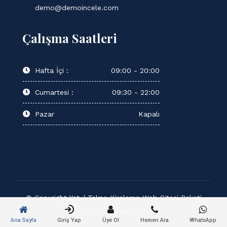
demo@demoincele.com
Çalışma Saatleri
Hafta İçi :
09:00 - 20:00
Cumartesi :
09:30 - 22:00
Pazar
Kapalı
© Copyright Yat / Tekne Kiralama Web Sitesi Paketi
Ship v6.0 | YAPIMCI FİRMA
Ana Sayfa
Giriş Yap
Üye Ol
Hemen Ara
WhatsApp