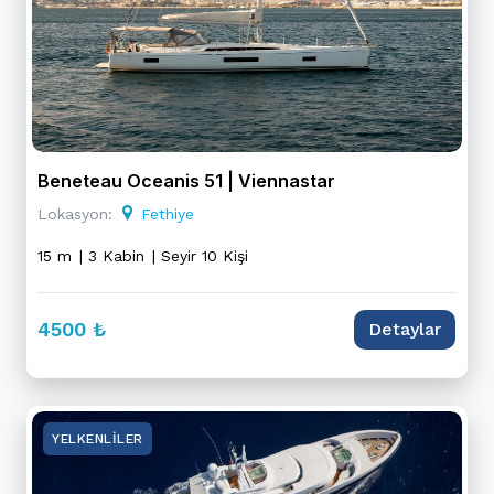
Beneteau Oceanis 51 | Viennastar
Lokasyon:
Fethiye
15 m
| 3 Kabin
| Seyir 10 Kişi
4500 ₺
Detaylar
YELKENLILER