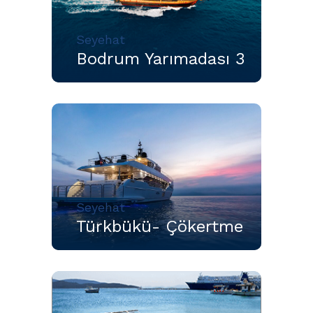
Seyehat
Bodrum Yarımadası 3
Seyehat
Türkbükü- Çökertme