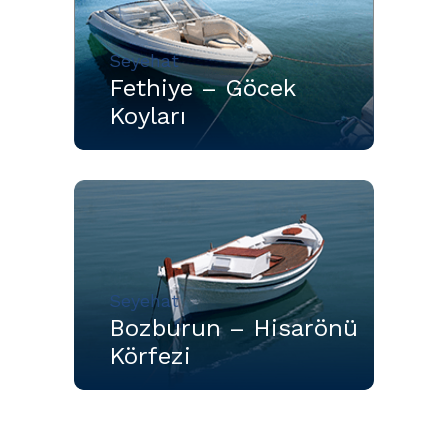
Seyehat
Fethiye – Göcek
Koyları
Seyehat
Bozburun – Hisarönü
Körfezi