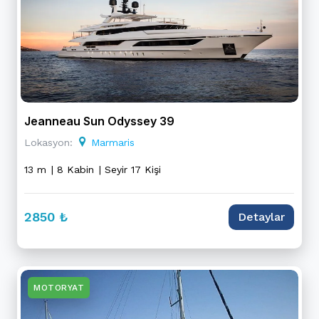
Jeanneau Sun Odyssey 39
Lokasyon:
Marmaris
13 m
| 8 Kabin
| Seyir 17 Kişi
2850 ₺
Detaylar
MOTORYAT