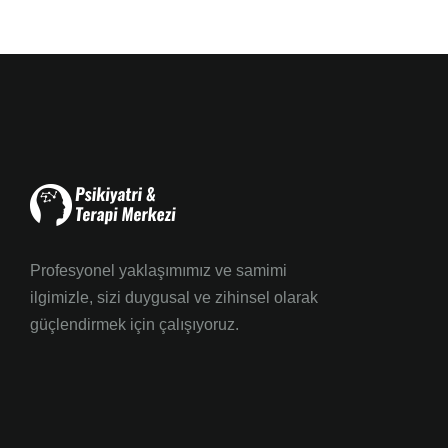
Profesyonel yaklaşımımız ve samimi
ilgimizle, sizi duygusal ve zihinsel olarak
güçlendirmek için çalışıyoruz.