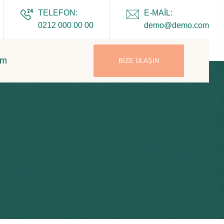
TELEFON:
E-MAIL:
0212 000 00 00
demo@demo.com
im
BIZE ULAŞIN