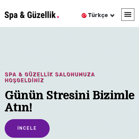
Türkçe
SPA & GÜZELLIK SALONUMUZA
KENDINIZI ŞIMARTMANIN ZAMANI GELDI
HOŞGELDINIZ
Güzellik Salonu Ve Spa
Günün Stresini Bizimle
Merkezi
Atın!
İNCELE
İNCELE