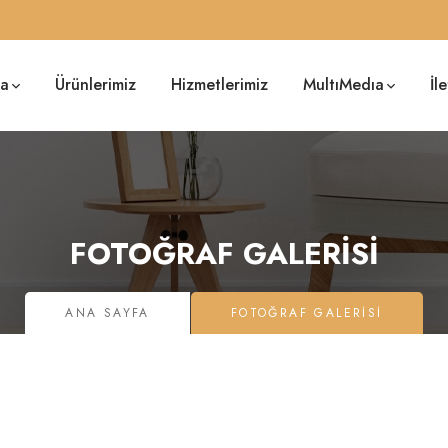
da
Ürünlerimiz
Hizmetlerimiz
MultıMedıa
İl
FOTOĞRAF GALERISI
ANA SAYFA
FOTOĞRAF GALERISI