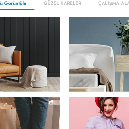
ü Görüntüle
GÜZEL KARELER
ÇALIŞMA AL