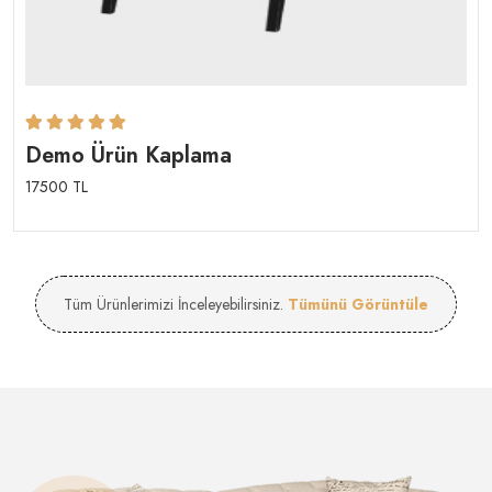
Rated
1
5.00
out
Demo Ürün Kaplama
of 5 based on
17500 TL
Tüm Ürünlerimizi İnceleyebilirsiniz.
Tümünü Görüntüle