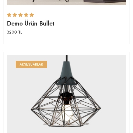
Rated
1
5.00
out
Demo Ürün Bullet
of 5 based on
3200 TL
AKSESUARLAR