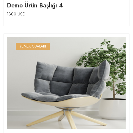
Rated
1
5.00
out
Demo Ürün Başlığı 4
of 5 based on
1300 USD
YEMEK ODALARI