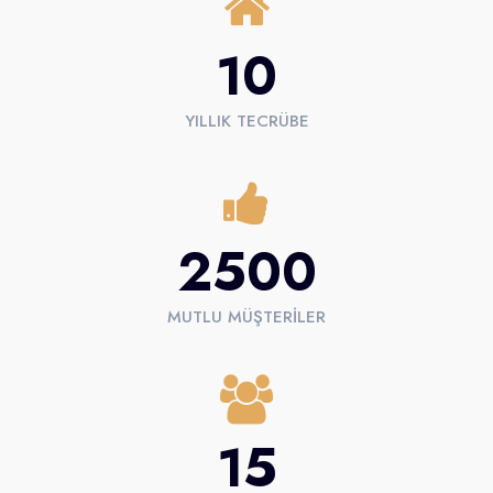
10
YILLIK TECRÜBE
2500
MUTLU MÜŞTERILER
15