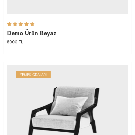
Rated
1
5.00
out
Demo Ürün Beyaz
of 5 based on
8000 TL
YEMEK ODALARI