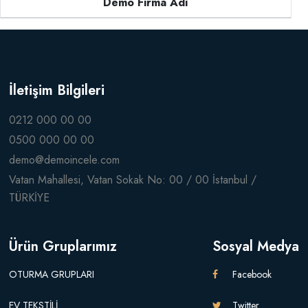
Demo Firma Adı
İletişim Bilgileri
0212 000 00 00
0500 000 00 00
demo@demoincele.com
Vatan Mahallesi, Vatan Sokak No: 00 / 00 İstanbul /
TÜRKİYE
Ürün Gruplarımız
Sosyal Medya
OTURMA GRUPLARI
Facebook
EV TEKSTİLİ
Twitter