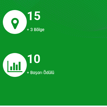
15
+ 3 Bölge
10
+ Başarı Ödülü