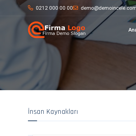
0212 000 00 00
demo@demoincele.co
An
İnsan Kaynakları