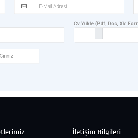
Cv Yükle (Pdf, Doc, Xls For
tlerimiz
İletişim Bilgileri