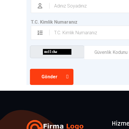
T.C. Kimlik Numaranız
Gönder
Hizme