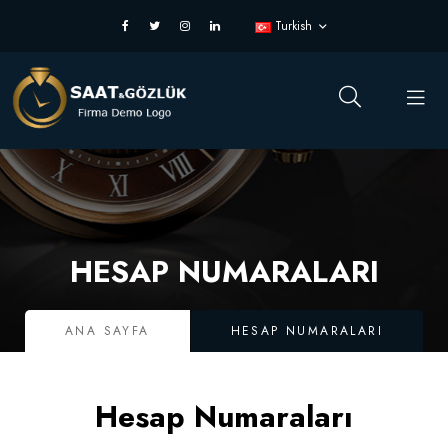
Turkish
HESAP NUMARALARI
ANA SAYFA
HESAP NUMARALARI
Hesap Numaraları