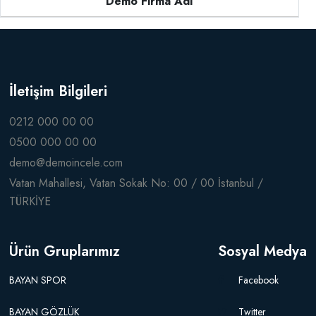
Demo Firma Adı
İletişim Bilgileri
0212 000 00 00
0500 000 00 00
demo@demoincele.com
Vatan Mahallesi, Vatan Sokak No: 00 / 00 İstanbul /
TÜRKİYE
Ürün Gruplarımız
Sosyal Medya
BAYAN SPOR
Facebook
BAYAN GÖZLÜK
Twitter