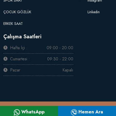
SPOR SAAT
Instagram
ÇOCUK GÖZLÜK
Linkedin
ERKEK SAAT
Çalışma Saatleri
Hafta İçi :
09:00 - 20:00
Cumartesi :
09:30 - 22:00
Pazar
Kapalı
Saat / Gözlük Firma Web Paketi Special v6.0
YAPIMCI FİRMA
WhatsApp
Hemen Ara