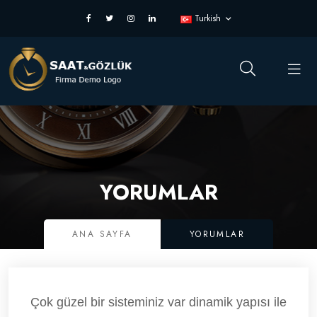
Turkish
YORUMLAR
ANA SAYFA
YORUMLAR
Çok güzel bir sisteminiz var dinamik yapısı ile