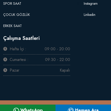
SPOR SAAT
Instagram
ÇOCUK GÖZLÜK
Linkedin
ERKEK SAAT
Çalışma Saatleri
Hafta İçi :
09:00 - 20:00
Cumartesi :
09:30 - 22:00
Pazar
Kapalı
Saat / Gözlük Firma Web Paketi Special v6.0
YAPIMCI FİRMA
WhatsApp
Hemen Ara