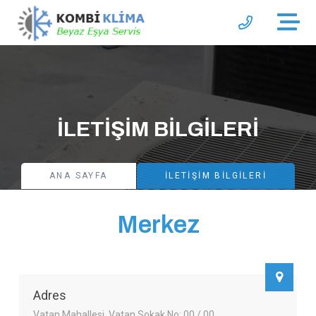
İLETIŞIM BILGILERI
ANA SAYFA
İLETIŞIM BILGILERI
Merkez
Adres
Vatan Mahallesi, Vatan Sokak No: 00 / 00