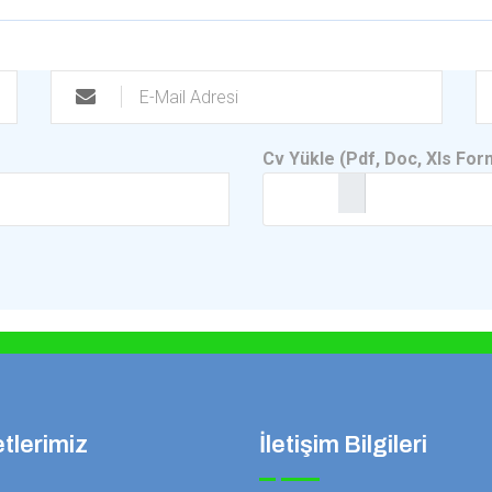
Cv Yükle (Pdf, Doc, Xls For
tlerimiz
İletişim Bilgileri