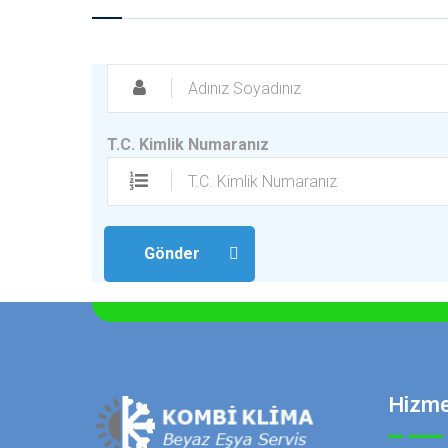
T.C. Kimlik Numaranız
Gönder
Hizme