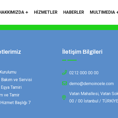
HAKKIMIZDA
HIZMETLER
HABERLER
MULTIMEDIA
tlerimiz
İletişim Bilgileri
Kurulumu
0212 000 00 00
Bakım ve Servisi
demo@demoincele.com
Eşya Tamiri
Vatan Mahallesi, Vatan So
m ve Tamir
00 / 00 İstanbul / TÜRKİY
izmet Başlığı 7