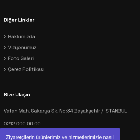
Diğer Linkler
Hakkımızda
Vizyonumuz
Foto Galeri
Çerez Politikası
Bize Ulaşın
Vatan Mah. Sakarya Sk. No:34 Başakşehir / İSTANBUL
0212 000 00 00
demo@demo.com
Ziyaretçilerin ürünlerimiz ve hizmetlerimizle nasıl