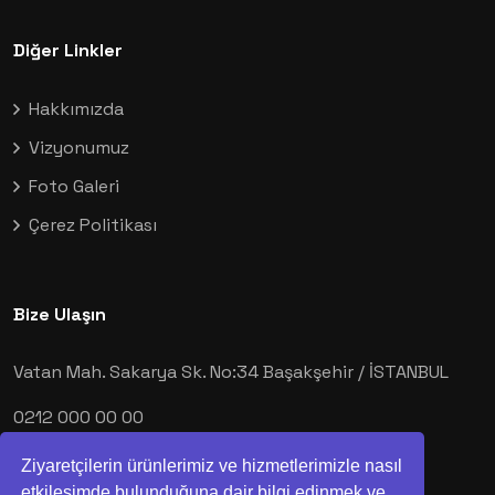
Diğer Linkler
Hakkımızda
Vizyonumuz
Foto Galeri
Çerez Politikası
Bize Ulaşın
Vatan Mah. Sakarya Sk. No:34 Başakşehir / İSTANBUL
0212 000 00 00
demo@demo.com
Ziyaretçilerin ürünlerimiz ve hizmetlerimizle nasıl
etkileşimde bulunduğuna dair bilgi edinmek ve