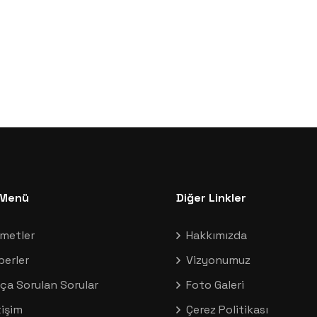
ı Menü
Diğer Linkler
zmetler
Hakkımızda
berler
Vizyonumuz
ça Sorulan Sorular
Foto Galeri
tişim
Çerez Politikası