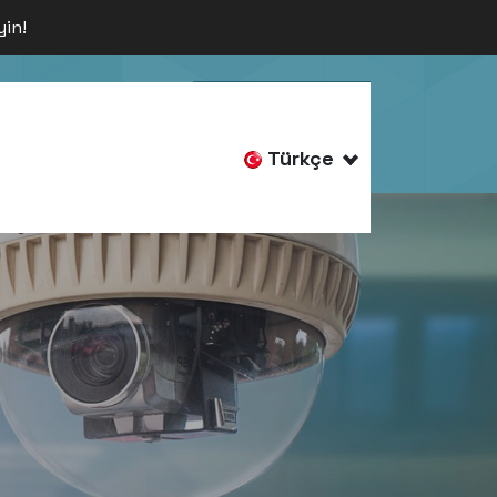
yin!
Bize Ulaşın
o@demo.com
Türkçe