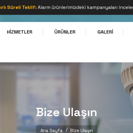
ırlı Süreli Teklif:
Alarm ürünlerimizdeki kampanyaları incele
Telefon
E-Mail
0212 000 00 00
dem
HIZMETLER
ÜRÜNLER
GALERI
Bize Ulaşın
Ana Sayfa
Bize Ulaşın