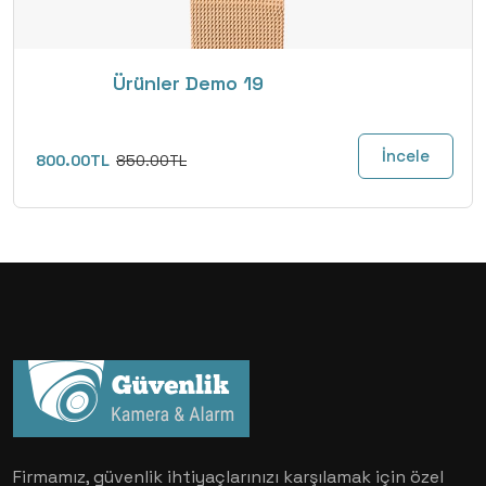
Ürünler Demo 19
İncele
800.00TL
850.00TL
Firmamız, güvenlik ihtiyaçlarınızı karşılamak için özel